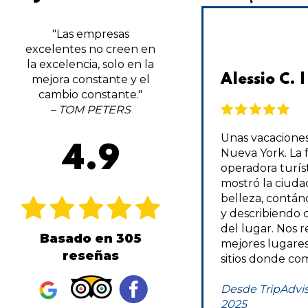
"Las empresas
excelentes no creen en
la excelencia, solo en la
DCA1014 | TripAdvisor
Alessio C. 
mejora constante y el
cambio constante."
– TOM PETERS
Soy el mayor fanático de las
Unas vacaciones
4.9
actividades de otoño, pero no he
Nueva York. La 
tenido la oportunidad de hacer
operadora turís
nada más allá de Apple Picking
mostró la ciuda
en NJ. Decidí hacer un viaje de
belleza, contán
dos días de última hora con un
y describiendo c
amigo en Hudson Valley, pero no
del lugar. Nos 
Basado en 305
sabía por dónde empezar [...]
mejores lugares 
reseñas
Afortunadamente pude usar
sitios donde com
New York Welcome para hacer el
trabajo duro por nosotros [.. .]
Desde TripAdvis
2025