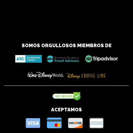
memorable moments..
_ Value-Oriented Luxury:
Enjoy upscale experiences without
the luxury price tag. Our extensive local connections mean better
deals for you..
Embark on Your Distinctive NYC Adventure — Connect With Us
Today!
SOMOS ORGULLOSOS MIEMBROS DE
ACEPTAMOS