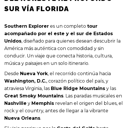
Servicio de guía turístico
SUR VÍA FLORIDA
Excursión de 2 Días Cataratas del Niágara
Harlem con el coro Gospel
Manhattan el Clásico
Southern Explorer
es un completo
tour
acompañado por el este y el sur de Estados
Unidos
, diseñado para quienes desean descubrir la
América más auténtica con comodidad y sin
conducir. Un viaje que conecta historia, cultura,
música y paisajes en un solo itinerario.
Desde
Nueva York
, el recorrido continúa hacia
Washington, D.C.
, corazón político del país, y
atraviesa Virginia, las
Blue Ridge Mountains
y las
Great Smoky Mountains
. Las paradas musicales en
Nashville
y
Memphis
revelan el origen del blues, el
rock y el country, antes de llegar a la vibrante
Nueva Orleans
.