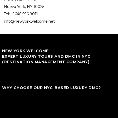
Nueva York, NY 10025
Tel:
+1646 596 9011
info@newyorkwelcome.net
NEW YORK WELCOME:
EXPERT LUXURY TOURS AND DMC IN NYC
(DESTINATION MANAGEMENT COMPANY)
We are not just a local tour operator but also your ultimate Luxury
DMC in New York City. We specialize in blending traditional touring
with premium, bespoke experiences designed specifically for you.
WHY CHOOSE OUR NYC-BASED LUXURY DMC?
_ Bespoke Experiences:
We tailor each journey to match your
personal style and preferences, offering more than just standard
packages.
_ In-depth Local Knowledge:
Explore NYC with insider insights
and exclusive access that only we can provide, crafting