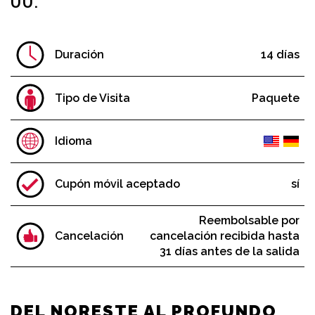
UU.
Cruceros y Helicópteros
Entradas a museos + NYC Passes
Espectáculos de Broadway
Duración
14 días
Noche y Vida Nocturna
Cruceros y tours de vacaciones
Tipo de Visita
Paquete
Restaurantes
Idioma
La Línea Económica
Excursiones de un día y màs
Cupón móvil aceptado
sí
Visitas Turísticas de la Ciudad
Recorridos en Bicicleta
Reembolsable por
Cancelación
cancelación recibida hasta
31 días antes de la salida
TOURS MÁS VENDIDOS
Wall Street y WTC
DEL NORESTE AL PROFUNDO