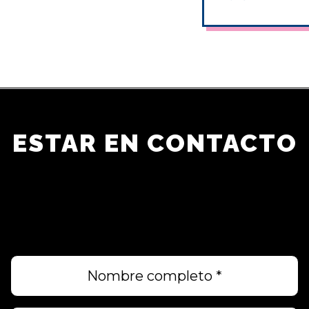
Desde TripAdvisor - Octubre 2021
ESTAR EN CONTACTO
¡OBTENGA NUESTRAS OFERTAS ESPECIALES
Y CONSEJOS PARA SU PRÓXIMO VIAJE A
NUEVA YORK!