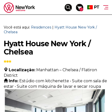
PT
Toggle
0
navigation
Tours
Ofertas e Feriados
Transferências
Explorar NYC
Alojamentos
Você está aqui:
Residences
|
Hyatt House New York /
CARTÃO PRESENTE
Transferências de Carro
Eventos
Hotéis
Chelsea
Natal & Temporada Natalícia
Transferências de ônibus para grupos
O que ver
Residences
Nossa Signature Collection™
Hyatt House New York /
Véspera de Ano Novo
O que saber
Passeios Privados a Pé™
Chelsea
Easter
Assistência Local
Excursões Privadas e Personalizadas™
4 de julho
Em torno de NYC com Irene
***
NYC Pacotes de férias™
Corporate & VIP™
Localização:
Manhattan – Chelsea / Flatiron
District
Info:
Estúdio com kitchenette • Suite com sala de
Viagens em Grupo Acompanhadas
estar • Suite com máquina de lavar e secar roupa
Circuitos acompanhados em ônibus
Concierge: Serviços Adicionais