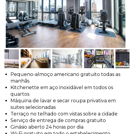
Cruzeiros e Helicópteros
Ingressos para Museus + Passes Nova York
Espetáculos da Broadway
Noite e Vida Noturna
Cruzeiros e excursões de férias
A Linha Econômica
Excursões de um dia e estendidas
Visitas Guiadas pela Cidade y Turismo
Pequeno-almoço americano gratuito todas as
Excursões de Bicicleta
manhãs
Kitchenette em aço inoxidável em todos os
quartos
PASSEIOS MAIS VENDIDOS
Máquina de lavar e secar roupa privativa em
suites selecionadas
Terraço no telhado com vistas sobre a cidade
Passeio pela Cidade
Serviço de entrega de compras gratuito
Harlem e Coro Gospel
Ginásio aberto 24 horas por dia
Wi-Fi gratuito em todo o estabelecimento