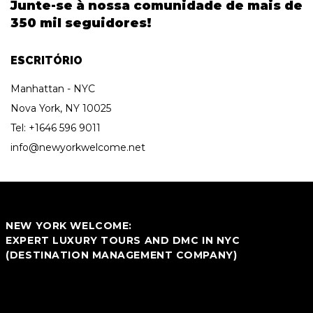
Junte-se à nossa comunidade de mais de
350 mil seguidores!
ESCRITÓRIO
Manhattan - NYC
Nova York, NY 10025
Tel:
+1646 596 9011
info@newyorkwelcome.net
NEW YORK WELCOME:
EXPERT LUXURY TOURS AND DMC IN NYC
(DESTINATION MANAGEMENT COMPANY)
We are not just a local tour operator but also your ultimate Luxury
DMC in New York City. We specialize in blending traditional touring
with premium, bespoke experiences designed specifically for you.