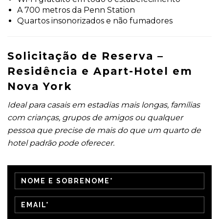
1 dia a Capital Washington
A 700 metros da Penn Station
Cruzeiros de Iate com Buffet
Quartos insonorizados e não fumadores
Solicitação de Reserva –
Residência e Apart-Hotel em
Nova York
Ideal para casais em estadias mais longas, famílias
com crianças, grupos de amigos ou qualquer
pessoa que precise de mais do que um quarto de
hotel padrão pode oferecer.