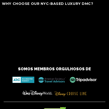
WHY CHOOSE OUR NYC-BASED LUXURY DMC?
_ Bespoke Experiences:
We tailor each journey to match your
personal style and preferences, offering more than just standard
packages.
_ In-depth Local Knowledge:
Explore NYC with insider insights
and exclusive access that only we can provide, crafting
memorable moments..
_ Value-Oriented Luxury:
Enjoy upscale experiences without
the luxury price tag. Our extensive local connections mean better
deals for you..
Embark on Your Distinctive NYC Adventure — Connect With Us
Today!
SOMOS MEMBROS ORGULHOSOS DE