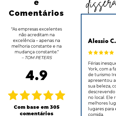
disser
e
Comentários
"As empresas excelentes
não acreditam na
excelência – apenas na
DCA1014 | TripAdvisor
Alessio C.
melhoria constante e na
mudança constante."
– TOM PETERS
Eu sou o maior fã das atividades
Férias inesqu
de outono, mas não tive a
York, com a f
4.9
chance de fazer nada além de
de turismo Ir
Apple Picking em NJ. Decidi
apresentou a
fazer uma viagem de 2 dias de
sua beleza, c
última hora com um amigo em
descrevendo 
Hudson Valley, mas não sabia por
no local. El
onde começar [...] Ainda bem
melhores luga
Com base em 305
que pude usar o New York
lugares para
comentários
Welcome para fazer o trabalho
comida.