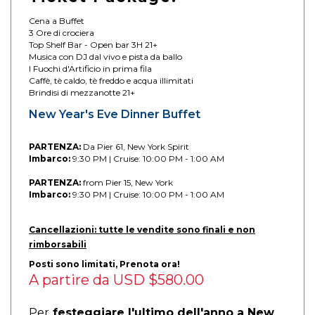
Cena a Buffet
3 Ore di crociera
Top Shelf Bar - Open bar 3H 21+
Musica con DJ dal vivo e pista da ballo
I Fuochi d'Artificio in prima fila
Caffè, tè caldo, tè freddo e acqua illimitati
Brindisi di mezzanotte 21+
New Year's Eve Dinner Buffet
PARTENZA:
Da Pier 61, New York Spirit
Imbarco:
9:30 PM | Cruise: 10:00 PM - 1:00 AM
PARTENZA:
from Pier 15, New York
Imbarco:
9:30 PM | Cruise: 10:00 PM - 1:00 AM
Cancellazioni: tutte le vendite sono finali e non
rimborsabili
Posti sono limitati, Prenota ora!
A partire da
USD $580.00
Per
festeggiare l'ultimo dell'anno a New