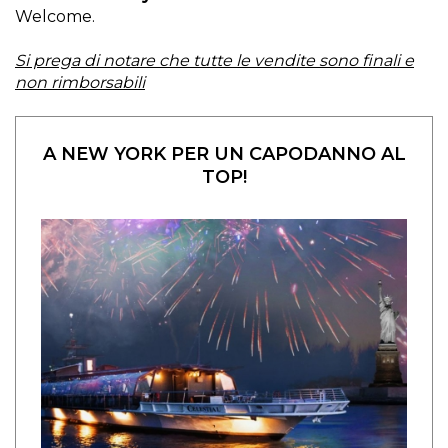
Servizio di guida turistica privato su misura
Welcome.
Cascate del Niagara in 2 giorni
Harlem e i Cori Gospel
Si prega di notare che tutte le vendite sono finali e
I Classici di Manhattan
non rimborsabili
A NEW YORK PER UN CAPODANNO AL
TOP!