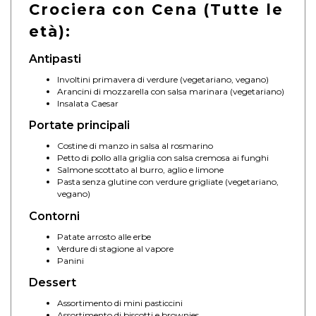
Crociera con Cena (Tutte le
età):
Antipasti
Involtini primavera di verdure (vegetariano, vegano)
Arancini di mozzarella con salsa marinara (vegetariano)
Insalata Caesar
Portate principali
Costine di manzo in salsa al rosmarino
Petto di pollo alla griglia con salsa cremosa ai funghi
Salmone scottato al burro, aglio e limone
Pasta senza glutine con verdure grigliate (vegetariano,
vegano)
Contorni
Patate arrosto alle erbe
Verdure di stagione al vapore
Panini
Dessert
Assortimento di mini pasticcini
Assortimento di biscotti e brownies