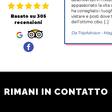
ico nella Hudson Valley,
appassionato la vita 
on sapevo da dove
ha consigliato i luogh
Basato su 305
ciare [...] Per fortuna sono
visitare e posti dove
 in grado di utilizzare New
dell’ottimo cibo. [...]
recensioni
Welcome per fare il duro
 per noi [.. .]
Da TripAdvisor - Ma
ipAdvisor - Ottobre 2021
RIMANI IN CONTATTO
RICEVI LE NOSTRE OFFERTE SPECIALI E
SUGGERIMENTI PER IL TUO PROSSIMO