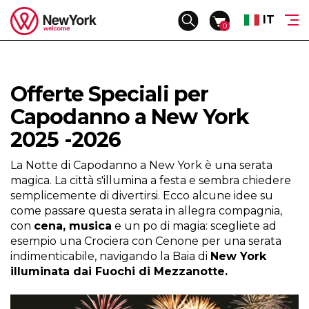
IT
Toggle
0
navigation
Tour e Escursioni
Offerte e Festività
Trasferimenti
Esplora NYC
Alloggi
Offerte Speciali per
Carta Regalo - Gift Card
Trasferimenti in Auto
Eventi
Alberghi
Natale e Festività Natalizie
Trasferimenti in Autobus per Gruppi
Da vedere
Residence
La Nostra Signature Collection™
Capodanno a New York
Capodanno
Da sapere
2025 -2026
New York a Piedi - Tour Privati™
Pasqua
Assistenza in loco
Tour Privati e Personalizzati™
4 di Luglio
A New York con Irene
La Notte di Capodanno a New York è una serata
Soggiorni a New York™
La Maratona di NYC
magica. La città s'illumina a festa e sembra chiedere
Corporate & VIP™
semplicemente di divertirsi. Ecco alcune idee su
Viaggio di Nozze
come passare questa serata in allegra compagnia,
con
cena, musica
e un po di magia: scegliete ad
Viaggi di Gruppo Accompagnati
esempio una Crociera con Cenone per una serata
Circuiti Accompagnati in Pullman
indimenticabile, navigando la Baia di
New York
illuminata dai Fuochi di Mezzanotte.
Concierge: Servizi Aggiuntivi