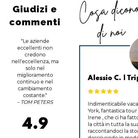
Cosa dicon
Giudizi e
commenti
di noi
"Le aziende
eccellenti non
credono
nell'eccellenza, ma
solo nel
miglioramento
1014 | TripAdvisor
Alessio C. | Tr
continuo e nel
cambiamento
costante."
– TOM PETERS
il più grande fan delle
Indimenticabile vac
ità autunnali, ma non ho
York, fantastica tou
la possibilità di fare
Irene , che ci ha fat
4.9
'altro che Apple Picking in
la città in tutta la s
o deciso di fare un viaggio di
raccontandoci la stor
rni dell'ultimo minuto con
descrivendo in mod