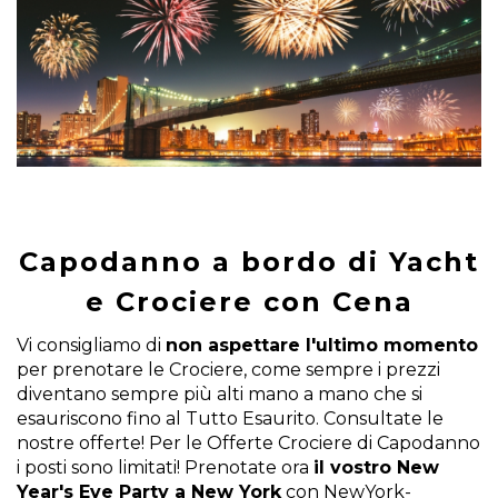
Crociere & Elicotteri
Entrate ai Musei + NYC PASS
Broadway Musical & Shows
Tour di notte
Tour e Crociere delle Festività
Ristoranti
La Linea Economy
Capodanno a bordo di Yacht
Escursioni da 1 o più giorni
e Crociere con Cena
Visite guidate della Città & Giri Turistici
Tour in Bicicletta
Vi consigliamo di
non aspettare l'ultimo momento
per prenotare le Crociere, come sempre i prezzi
diventano sempre più alti mano a mano che si
TOURS PIÙ VENDUTI
esauriscono fino al Tutto Esaurito. Consultate le
nostre offerte! Per le Offerte Crociere di Capodanno
i posti sono limitati! Prenotate ora
il vostro New
Tour Downtown su misura
Year's Eve Party a New York
con NewYork-