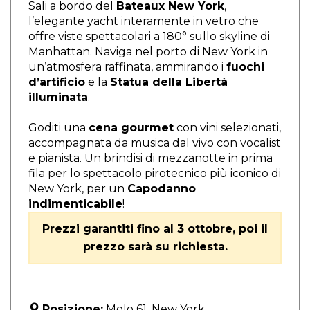
Sali a bordo del
Bateaux New York
,
l’elegante yacht interamente in vetro che
offre viste spettacolari a 180° sullo skyline di
Manhattan. Naviga nel porto di New York in
un’atmosfera raffinata, ammirando i
fuochi
d’artificio
e la
Statua della Libertà
illuminata
.
Goditi una
cena gourmet
con vini selezionati,
accompagnata da musica dal vivo con vocalist
e pianista. Un brindisi di mezzanotte in prima
fila per lo spettacolo pirotecnico più iconico di
New York, per un
Capodanno
indimenticabile
!
Prezzi garantiti fino al
3 ottobre
, poi il
prezzo sarà su richiesta.
Posizione:
Molo 61, New York